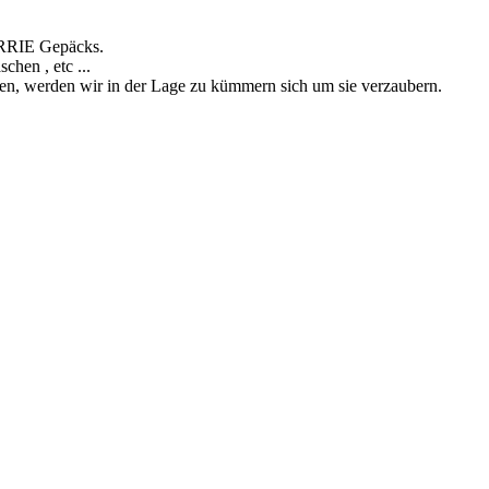
RRIE Gepäcks.
chen , etc ...
ben
, werden wir in der Lage zu kümmern sich um sie
verzaubern
.